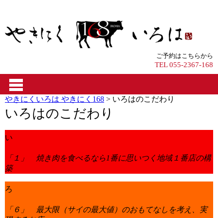
ご予約はこちらから
TEL 055-2367-168
やきにくいろは やきにく168
>
いろはのこだわり
いろはのこだわり
い
「１」 焼き肉を食べるなら1番に思いつく地域１番店の構
築
ろ
「６」 最大限（サイの最大値）のおもてなしを考え、実